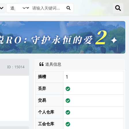
道具信息

ID：15014
插槽
1
丢弃
交易
个人仓库
工会仓库