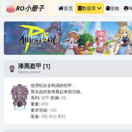
RO小册子
首页
数据库
怪物
N
漆黑盔甲 [1]
Ebone_Armor
使用铝合金制成的铠甲，
黑水晶的装饰看起来很沉稳。
系列:
铠甲
防御:
93
重量:
450
要求等级:
100
装备:
3转 剑士系列