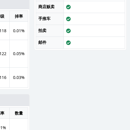
商店贩卖
等级
掉率
手推车
拍卖
 118
0.01%
邮件
 122
0.05%
 116
0.03%
概率
数量
01%