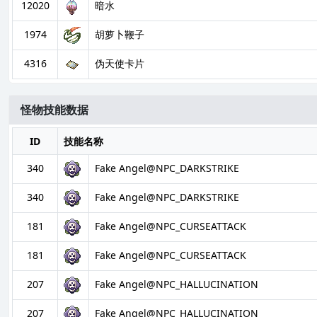
12020
暗水
1974
胡萝卜鞭子
4316
伪天使卡片
怪物技能数据
ID
技能名称
340
Fake Angel@NPC_DARKSTRIKE
340
Fake Angel@NPC_DARKSTRIKE
181
Fake Angel@NPC_CURSEATTACK
181
Fake Angel@NPC_CURSEATTACK
207
Fake Angel@NPC_HALLUCINATION
207
Fake Angel@NPC_HALLUCINATION