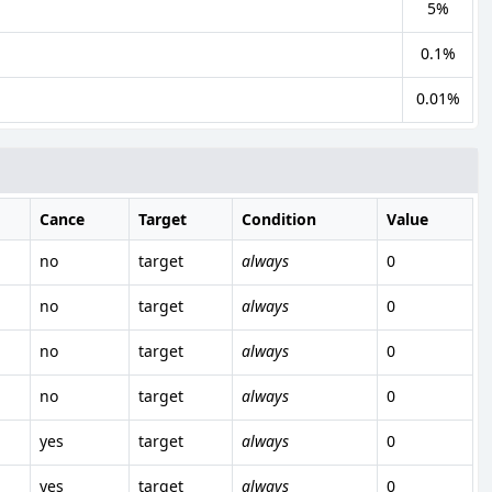
5%
0.1%
0.01%
Cance
Target
Condition
Value
no
target
always
0
no
target
always
0
no
target
always
0
no
target
always
0
yes
target
always
0
yes
target
always
0