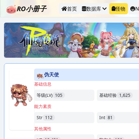
RO小册子
首页
数据库
怪物
N
伪天使
基础信息
等级(LV)
105
基础经验
1,625
能力素质
Str
112
Int
81
其他属性