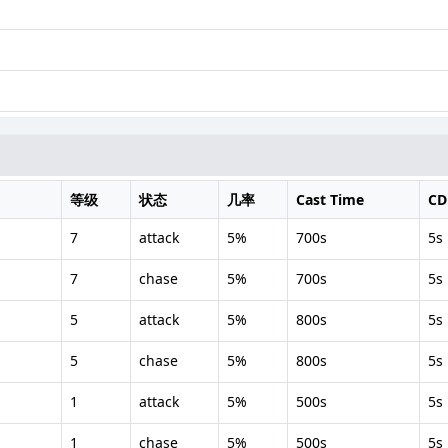
等级
状态
几率
Cast Time
CD
7
attack
5%
700s
5s
7
chase
5%
700s
5s
5
attack
5%
800s
5s
5
chase
5%
800s
5s
1
attack
5%
500s
5s
1
chase
5%
500s
5s