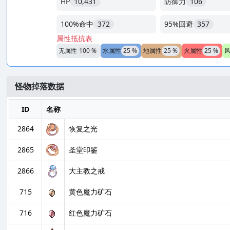
HP
10,431
防御力
106
100%命中
372
95%回避
357
属性抵抗表
无属性
100 %
水属性
25 %
地属性
25 %
火属性
25 %
怪物掉落数据
ID
名称
2864
恢复之光
2865
圣堂印鉴
2866
大主教之戒
715
黄色魔力矿石
716
红色魔力矿石