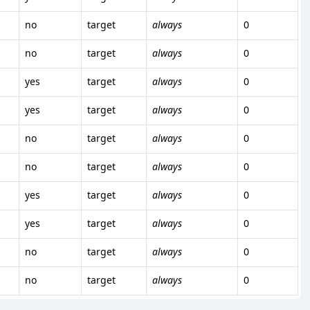
no
target
always
0
no
target
always
0
yes
target
always
0
yes
target
always
0
no
target
always
0
no
target
always
0
yes
target
always
0
yes
target
always
0
no
target
always
0
no
target
always
0