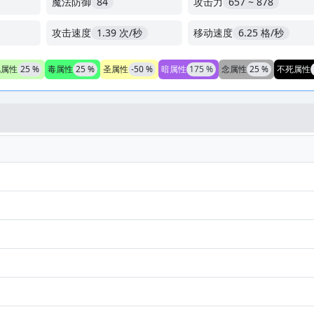
魔法防御
84
攻击力
657 ~ 878
攻击速度
1.39 次/秒
移动速度
6.25 格/秒
风属性
25 %
毒属性
25 %
圣属性
-50 %
暗属性
175 %
念属性
25 %
不死属性