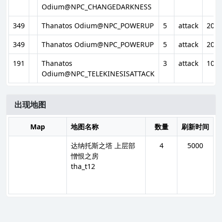
Odium@NPC_CHANGEDARKNESS
349
Thanatos Odium@NPC_POWERUP
5
attack
20%
349
Thanatos Odium@NPC_POWERUP
5
attack
20%
191
Thanatos
3
attack
10%
Odium@NPC_TELEKINESISATTACK
出现地图
Map
地图名称
数量
刷新时间
达纳托斯之塔 上层部
4
5000
憎恨之房
tha_t12