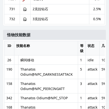
731
2克拉钻石
2.5%
732
3克拉钻石
0.5%
怪物技能数据
ID
技能名称
等
状态
几率
级
26
瞬间移动
1
idle
100
190
Thanatos
5
attack
5%
Odium@NPC_DARKNESSATTACK
158
Thanatos
3
attack
5%
Odium@NPC_PIERCINGATT
342
Thanatos Odium@NPC_STOP
1
attack
5%
168
Thanatos
1
attack
10%