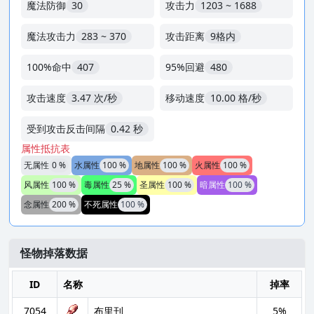
魔法防御
30
攻击力
1203 ~ 1688
魔法攻击力
283 ~ 370
攻击距离
9格内
100%命中
407
95%回避
480
攻击速度
3.47 次/秒
移动速度
10.00 格/秒
受到攻击反击间隔
0.42 秒
属性抵抗表
无属性
0 %
水属性
100 %
地属性
100 %
火属性
100 %
风属性
100 %
毒属性
25 %
圣属性
100 %
暗属性
100 %
念属性
200 %
不死属性
100 %
怪物掉落数据
ID
名称
掉率
7054
布里刊
5%