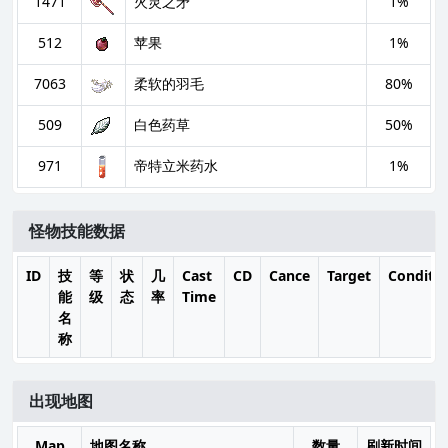
1471
火灵之矛
1%
512
苹果
1%
7063
柔软的羽毛
80%
509
白色药草
50%
971
帝特立米药水
1%
怪物技能数据
ID
技
等
状
几
Cast
CD
Cance
Target
Conditi
能
级
态
率
Time
名
称
出现地图
Map
地图名称
数量
刷新时间