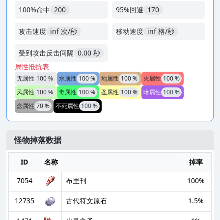
100%命中
200
95%回避
170
攻击速度
inf 次/秒
移动速度
inf 格/秒
受到攻击反击间隔
0.00 秒
属性抵抗表
无属性
100 %
水属性
100 %
地属性
100 %
火属性
100 %
风属性
100 %
毒属性
100 %
圣属性
100 %
暗属性
100 %
念属性
70 %
不死属性
100 %
怪物掉落数据
ID
名称
掉率
7054
布里刊
100%
12735
古代符文原石
1.5%