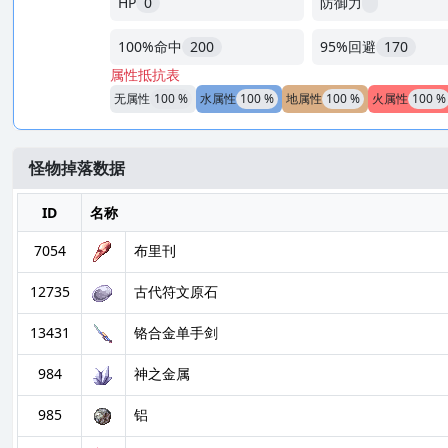
HP
0
防御力
100%命中
200
95%回避
170
属性抵抗表
无属性
100 %
水属性
100 %
地属性
100 %
火属性
100 %
怪物掉落数据
ID
名称
7054
布里刊
12735
古代符文原石
13431
铬合金单手剑
984
神之金属
985
铝