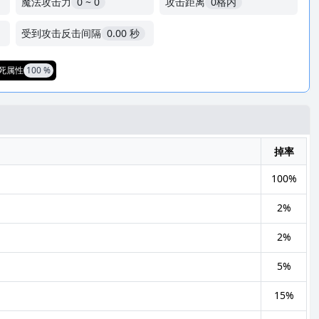
魔法攻击力
0 ~ 0
攻击距离
0格内
受到攻击反击间隔
0.00 秒
死属性
100 %
掉率
100%
2%
2%
5%
15%