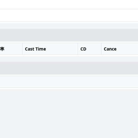
率
Cast Time
CD
Cance