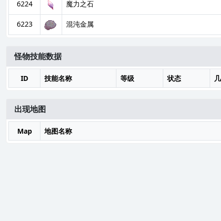
6224
魔力之石
6223
混沌金属
怪物技能数据
ID
技能名称
等级
状态
几
出现地图
Map
地图名称