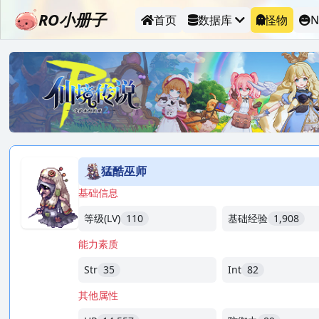
RO小册子
首页
数据库
怪物
N
猛酷巫师
基础信息
等级(LV)
110
基础经验
1,908
能力素质
Str
35
Int
82
其他属性