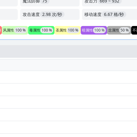
魔法防御
75
攻击力
669 ~ 932
攻击速度
2.98 次/秒
移动速度
6.67 格/秒
风属性
100 %
毒属性
100 %
圣属性
100 %
暗属性
100 %
念属性
50 %
不