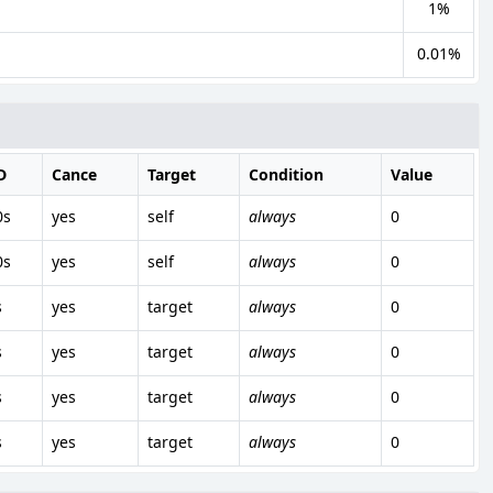
1%
0.01%
D
Cance
Target
Condition
Value
0s
yes
self
always
0
0s
yes
self
always
0
s
yes
target
always
0
s
yes
target
always
0
s
yes
target
always
0
s
yes
target
always
0