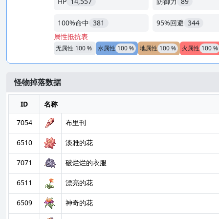
HP
14,557
防御力
89
100%命中
381
95%回避
344
属性抵抗表
无属性
100 %
水属性
100 %
地属性
100 %
火属性
100 %
怪物掉落数据
ID
名称
7054
布里刊
6510
淡雅的花
7071
破烂烂的衣服
6511
漂亮的花
6509
神奇的花