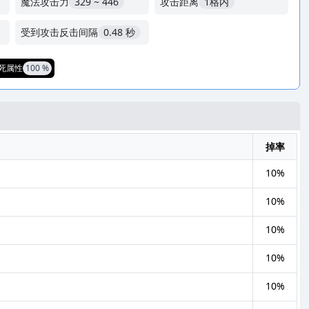
魔法攻击力
329 ~ 446
攻击距离
1格内
受到攻击反击间隔
0.48 秒
死属性
100 %
掉率
10%
10%
10%
10%
10%