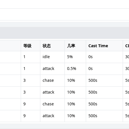
等级
状态
几率
Cast Time
C
1
idle
5%
0s
3
1
attack
0.5%
0s
3
3
chase
10%
500s
5
3
attack
10%
500s
5
9
chase
10%
500s
5
9
attack
10%
500s
5