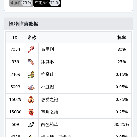
念属性
75 %
不死属性
75 %
怪物掉落数据
ID
名称
掉率
7054
布里刊
80%
536
冰淇淋
25%
2409
抗魔鞋
0.15%
5003
小丑帽
0.05%
15029
慈爱之袍
0.25%
15030
审判之袍
0.25%
509
白色药草
36.25%
4288
卡拉特小丑卡片
0.05%