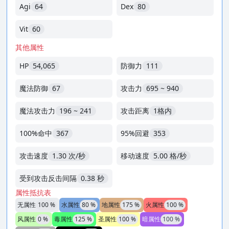
Agi
64
Dex
80
Vit
60
其他属性
HP
54,065
防御力
111
魔法防御
67
攻击力
695 ~ 940
魔法攻击力
196 ~ 241
攻击距离
1格内
100%命中
367
95%回避
353
攻击速度
1.30 次/秒
移动速度
5.00 格/秒
受到攻击反击间隔
0.38 秒
属性抵抗表
无属性
100 %
水属性
80 %
地属性
175 %
火属性
100 %
风属性
0 %
毒属性
125 %
圣属性
100 %
暗属性
100 %