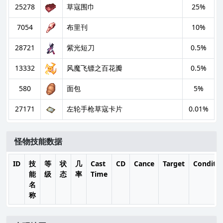
25278
草寇围巾
25%
7054
布里刊
10%
28721
紫光短刀
0.5%
13332
风魔飞镖之百花瓣
0.5%
580
面包
5%
27171
左轮手枪草寇卡片
0.01%
怪物技能数据
ID
技
等
状
几
Cast
CD
Cance
Target
Conditi
能
级
态
率
Time
名
称