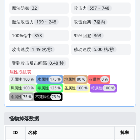
魔法防御
32
攻击力
557 ~ 748
魔法攻击力
199 ~ 248
攻击距离
7格内
100%命中
353
95%回避
363
攻击速度
1.49 次/秒
移动速度
5.00 格/秒
受到攻击反击间隔
0.48 秒
属性抵抗表
无属性
100 %
水属性
175 %
地属性
80 %
火属性
0 %
风属性
100 %
毒属性
125 %
圣属性
100 %
暗属性
100 %
念属性
75 %
不死属性
75 %
怪物掉落数据
ID
名称
掉率