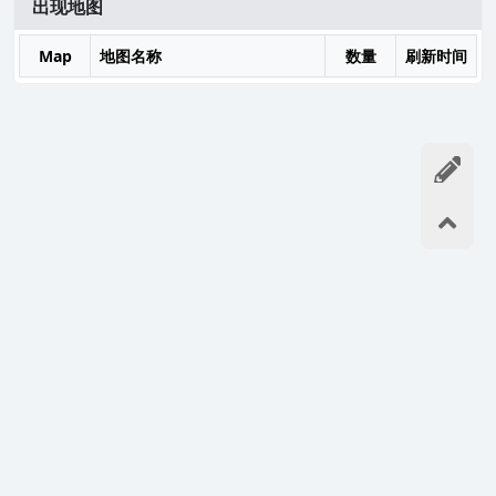
出现地图
Map
地图名称
数量
刷新时间
如果您喜欢,请记住我们的网址:
https://ro.dvg.cn/
谢谢分享!
©2019-2026
- 主站：
DVG游戏网
本站由雨云提供免费计算赞助-游戏服专用服务器推荐
魔兽世界80级数据库
|
希望宝典数据库
|
奇迹MU小册子
|
激战2宝典
|
RO小册子
|