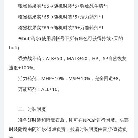
猕猴桃果实*65→随机时装*5+强效战斗药*1
猕猴桃果实*65→随机时装*5+活力药剂*1
猕猴桃果实*65→随机时装*5+万能药剂*1
❀buff药水(使用后帐号下所有角色可获得持续7天的
buff)
强效战斗药：ATK+50，MATK+50，HP、SP自然恢复
速度+100%。
活力药剂：MHP+10%，MSP+10%，完全回避+8。
万能药剂：ALL+10。
二、时装附魔
准备好时装和附魔石后，即可在NPC处进行附魔。头部
时装附魔由阿维尔·道旭负责，披肩时装附魔由雷斯·查德负