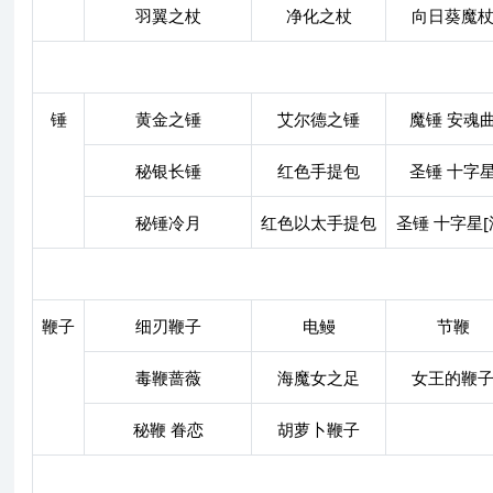
羽翼之杖
净化之杖
向日葵魔
锤
黄金之锤
艾尔德之锤
魔锤 安魂
秘银长锤
红色手提包
圣锤 十字
秘锤冷月
红色以太手提包
圣锤 十字星[
鞭子
细刃鞭子
电鳗
节鞭
毒鞭蔷薇
海魔女之足
女王的鞭
秘鞭 眷恋
胡萝卜鞭子