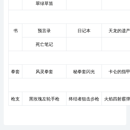
翠绿草笛
书
预言录
日记本
天龙的遗
死亡笔记
拳套
风灵拳套
秘拳套闪光
卡仑的指
枪支
黑玫瑰左轮手枪
终结者狙击步枪
火焰四射霰