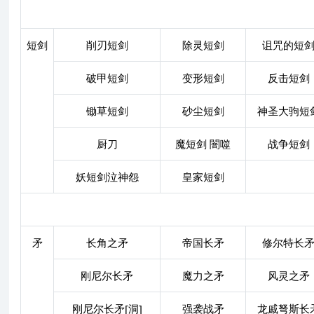
短剑
削刃短剑
除灵短剑
诅咒的短
破甲短剑
变形短剑
反击短剑
锄草短剑
砂尘短剑
神圣大驹短
厨刀
魔短剑 闇噬
战争短剑
妖短剑泣神怨
皇家短剑
矛
长角之矛
帝国长矛
修尔特长
刚尼尔长矛
魔力之矛
风灵之矛
刚尼尔长矛[洞]
强袭战矛
龙戚弩斯长