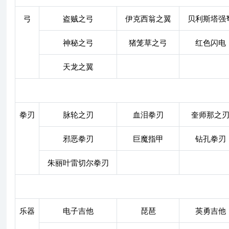
弓
盗贼之弓
伊克西翁之翼
贝利斯塔强
神秘之弓
猪笼草之弓
红色闪电
天龙之翼
拳刃
脉轮之刃
血泪拳刃
奎师那之
邪恶拳刃
巨魔指甲
钻孔拳刃
朱丽叶雷切尔拳刃
乐器
电子吉他
琵琶
英勇吉他