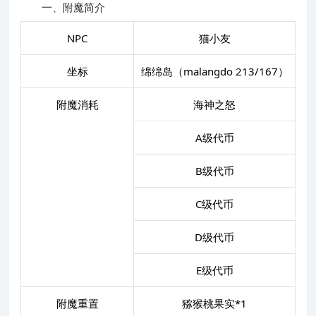
一、附魔简介
NPC
猫小友
坐标
绵绵岛（malangdo 213/167）
附魔消耗
海神之怒
A级代币
B级代币
C级代币
D级代币
E级代币
附魔重置
猕猴桃果实*1