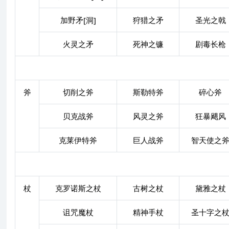
加野矛[洞]
狩猎之矛
圣光之戟
火灵之矛
死神之镰
剧毒长枪
斧
切削之斧
斯勒特斧
碎心斧
贝克战斧
风灵之斧
狂暴飓风
克莱伊特斧
巨人战斧
智天使之
杖
克罗诺斯之杖
古树之杖
黛雅之杖
诅咒魔杖
精神手杖
圣十字之