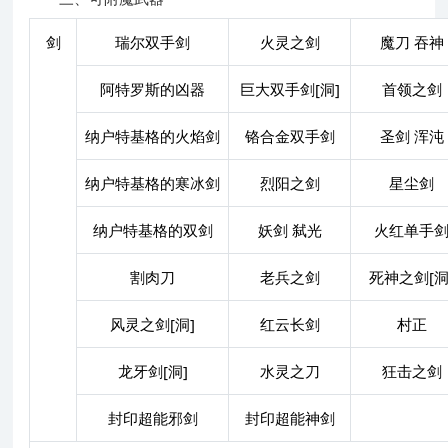
剑
瑞尔双手剑
火灵之剑
魔刀 吞神
阿特罗斯的凶器
巨大双手剑[洞]
首领之剑
纳户特基格的火焰剑
铬合金双手剑
圣剑 浑沌
纳户特基格的寒冰剑
烈阳之剑
星尘剑
纳户特基格的双剑
妖剑 弑光
火红单手
割肉刀
老兵之剑
死神之剑[洞
风灵之剑[洞]
红云长剑
村正
龙牙剑[洞]
水灵之刀
狂击之剑
封印超能邪剑
封印超能神剑