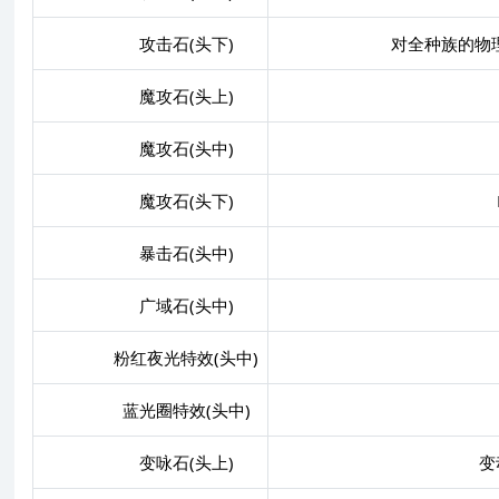
攻击石(头下)
对全种族的物理伤害+
魔攻石(头上)
魔攻石(头中)
魔攻石(头下)
MATK
暴击石(头中)
广域石(头中)
粉红夜光特效(头中)
蓝光圈特效(头中)
变咏石(头上)
变动咏唱-