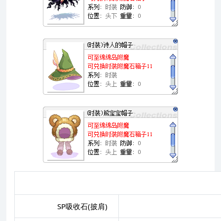
时
SP吸收石(披肩)
以