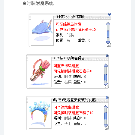
❀时装附魔系统