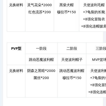
兑换材料
灵气花朵*2000
黑柴犬帽
天使波利毛帽
红色流苏*200
穆拉币*150
+7龟裂的长靴
+8强化冒险衣
+8强化连帽披
PVP型
一阶段
二阶段
三阶
跳动恶魔波利帽
天使波利帽子
MVP篮
兑换材料
阴森之黑暗*2000
跳动恶魔波利帽
天使波利
菌丝*200
穆拉币*150
+7龟裂的
+8强化冒
+8强化连