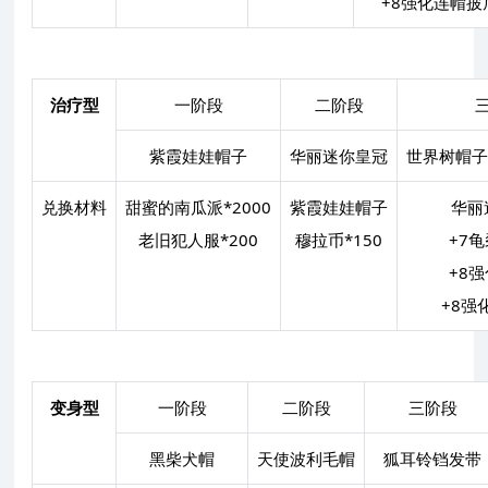
+8强化连帽披
治疗型
一阶段
二阶段
紫霞娃娃帽子
华丽迷你皇冠
世界树帽子
兑换材料
甜蜜的南瓜派*2000
紫霞娃娃帽子
华丽
老旧犯人服*200
穆拉币*150
+7
+8
+8强
变身型
一阶段
二阶段
三阶段
黑柴犬帽
天使波利毛帽
狐耳铃铛发带