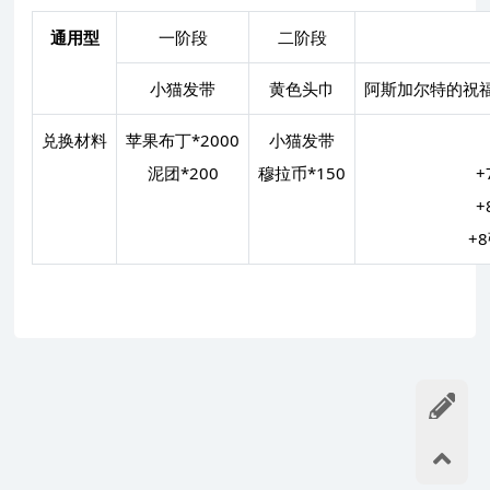
通用型
一阶段
二阶段
小猫发带
黄色头巾
阿斯加尔特的祝福
兑换材料
苹果布丁*2000
小猫发带
泥团*200
穆拉币*150
+