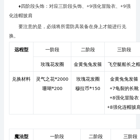
♦四阶段头饰：对应三阶段头饰、+9强化冒险衣、+9强
化连帽披肩
要注意的是，必须将所需防具装备在身上才能进行兑
换。
远程型
一阶段
二阶段
三阶段
玫瑰花发圈
金黄兔兔发箍
飞空艇船长之
兑换材料
灵气之花*2000
玫瑰花发圈
金黄兔兔发箍
珊瑚*200
穆拉币*150
+7龟裂的长靴
+8强化冒险衣
+8强化连帽披
魔法型
一阶段
二阶段
三阶段