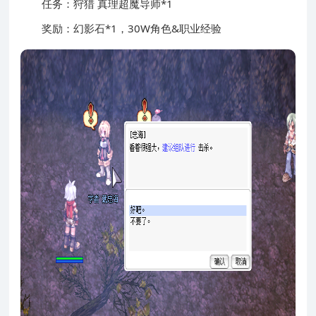
任务：狩猎 真理超魔导师*1
奖励：幻影石*1，30W角色&职业经验