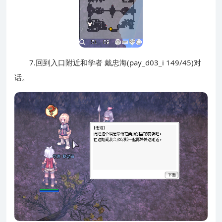
7.回到入口附近和学者 戴忠海(pay_d03_i 149/45)对
话。