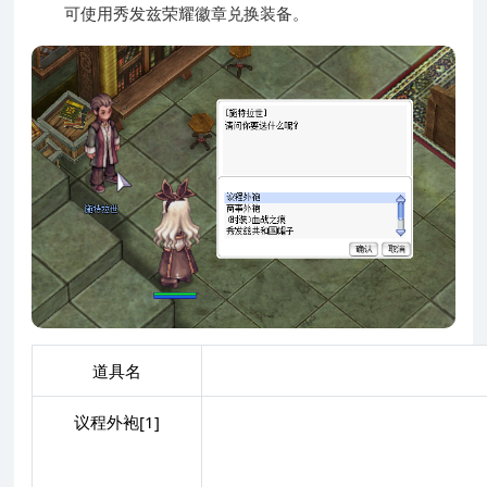
可使用秀发兹荣耀徽章兑换装备。
道具名
议程外袍[1]