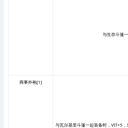
与生存斗篷一
商事外袍[1]
与瓦尔基里斗篷一起装备时，VIT+5，