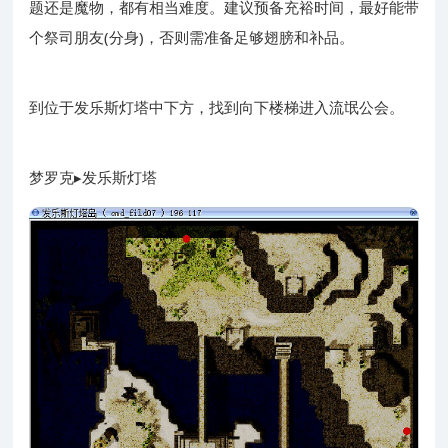
题还是魔物，都有相当难度。建议预备充裕时间，最好能带
个祭司朋友(分身)，否则需准备足够翅膀和补品。
到位于发乐斯灯塔中下方，找到向下楼梯进入流氓公会。
梦罗克▸发乐斯灯塔