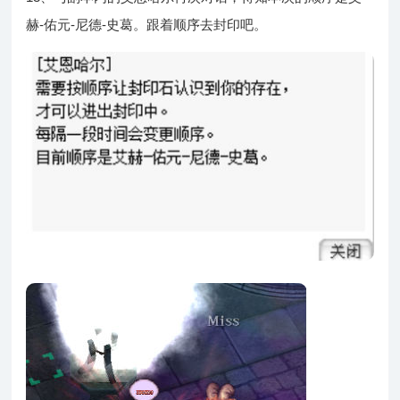
赫-佑元-尼德-史葛。跟着顺序去封印吧。