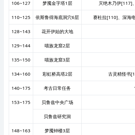
106~127
梦魇金字塔1层
灭绝木乃伊[117
110~125
依斯鲁得海底洞穴6层
赛杜拉[110]、深海
128~143
花开伊始的大地
129~144
喵族龙窟2层
135~150
喵族龙窟3层
134~160
彩虹桥高塔2层
古灵精怪书[14
140~175
考古日常任务
153~175
贝鲁兹中央广场
贝鲁兹研究洞
148~163
梦魇钟楼3层