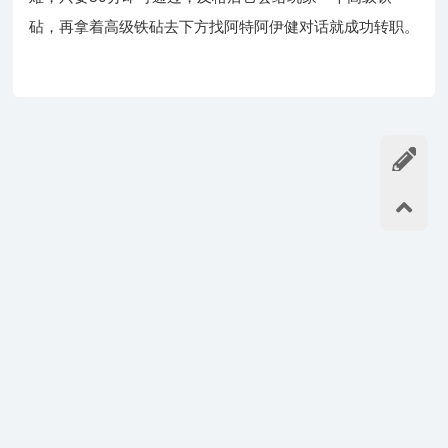
砧，再拿着高级铁砧去下方找阿特阿伊健对话就成功转职。
如果您喜欢,请记住我们的网址:
https://ro.dvg.cn/
谢谢分享!
©2019-2026
- 主站：
DVG游戏网
本站由雨云提供免费计算赞助-游戏服专用服务器推荐