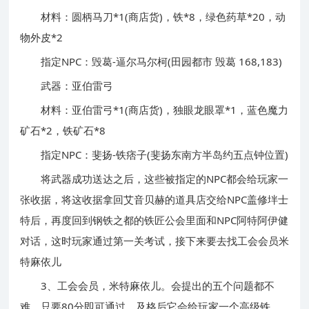
材料：圆柄马刀*1(商店货)，铁*8，绿色药草*20，动
物外皮*2
指定NPC：毁葛-逼尔马尔柯(田园都市 毁葛 168,183)
武器：亚伯雷弓
材料：亚伯雷弓*1(商店货)，独眼龙眼罩*1，蓝色魔力
矿石*2，铁矿石*8
指定NPC：斐扬-铁痞子(斐扬东南方半岛约五点钟位置)
将武器成功送达之后，这些被指定的NPC都会给玩家一
张收据，将这收据拿回艾音贝赫的道具店交给NPC盖修坢士
特后，再度回到钢铁之都的铁匠公会里面和NPC阿特阿伊健
对话，这时玩家通过第一关考试，接下来要去找工会会员米
特麻依儿
3、工会会员，米特麻依儿。会提出的五个问题都不
难，只要80分即可通过，及格后它会给玩家一个高级铁