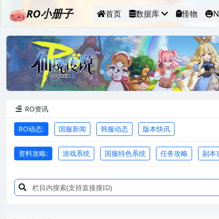
RO小册子
首页
数据库
怪物
N
RO资讯

RO动态:
国服新闻
韩服动态
版本快讯
资料攻略:
游戏系统
国服特色系统
任务攻略
副本