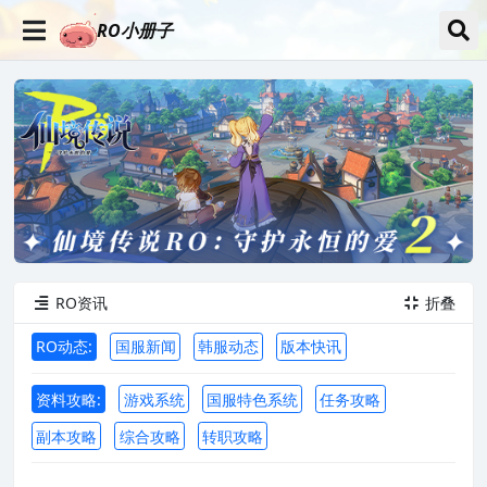
RO小册子
RO资讯
折叠


RO动态:
国服新闻
韩服动态
版本快讯
资料攻略:
游戏系统
国服特色系统
任务攻略
副本攻略
综合攻略
转职攻略