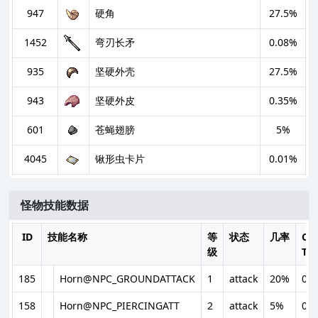
947
硬角
27.5%
1452
弯刃长矛
0.08%
935
坚硬外壳
27.5%
943
坚硬外皮
0.35%
601
苍蝇翅膀
5%
4045
锹形虫卡片
0.01%
怪物技能数据
ID
技能名称
等
状态
几率
Cas
级
Ti
185
Horn@NPC_GROUNDATTACK
1
attack
20%
0s
158
Horn@NPC_PIERCINGATT
2
attack
5%
0s