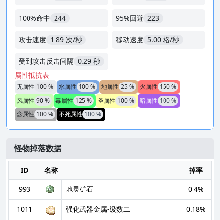
100%命中
244
95%回避
223
攻击速度
1.89 次/秒
移动速度
5.00 格/秒
受到攻击反击间隔
0.29 秒
属性抵抗表
无属性
100 %
水属性
100 %
地属性
25 %
火属性
150 %
风属性
90 %
毒属性
125 %
圣属性
100 %
暗属性
100 %
念属性
100 %
不死属性
100 %
怪物掉落数据
ID
名称
掉率
993
地灵矿石
0.4%
1011
强化武器金属-级数二
0.18%