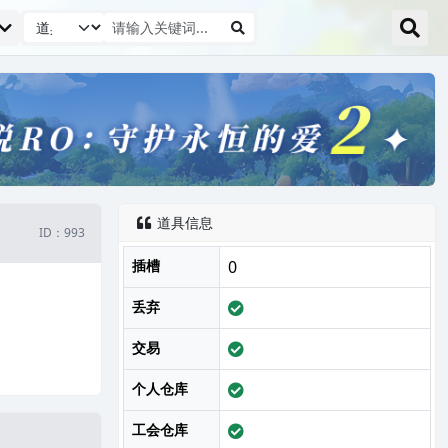
道具信息

ID：993
插槽
0
丢弃
交易
个人仓库
工会仓库