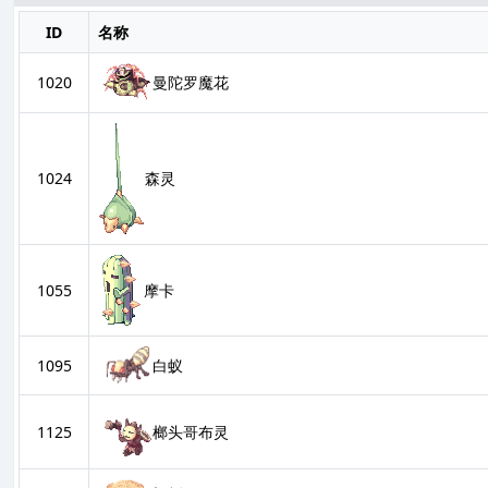
ID
名称
1020
曼陀罗魔花
1024
森灵
1055
摩卡
1095
白蚁
1125
榔头哥布灵