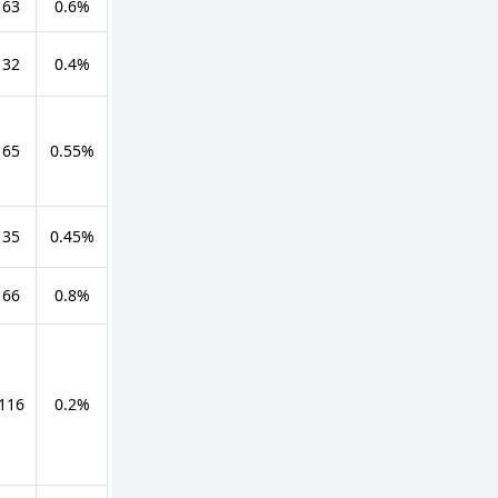
 63
0.6%
 32
0.4%
 65
0.55%
 35
0.45%
 66
0.8%
 116
0.2%