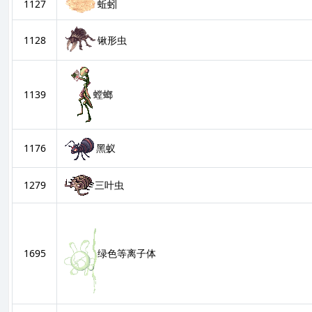
1127
蚯蚓
锹形虫
1128
1139
螳螂
1176
黑蚁
1279
三叶虫
1695
绿色等离子体