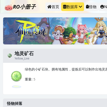
RO小册子
首页
数据库
怪物
N
地灵矿石
Yellow_Live
绿色的小矿石块。拥有地属性，提炼后可以制作出地灵
_
重量:
5
怪物掉落