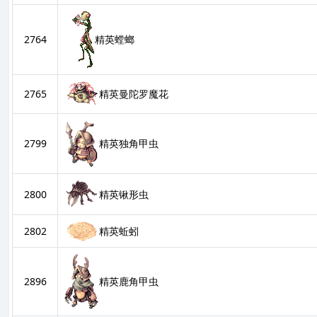
2764
精英螳螂
2765
精英曼陀罗魔花
2799
精英独角甲虫
精英锹形虫
2800
2802
精英蚯蚓
2896
精英鹿角甲虫