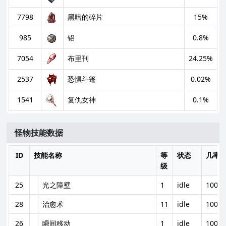
7798
黑暗的碎片
15%
985
铝
0.8%
7054
布里刊
24.25%
2537
恐惧斗篷
0.02%
1541
复仇女神
0.1%
怪物技能数据
ID
技能名称
等
状态
几率
级
25
光之障壁
1
idle
100%
28
治愈术
11
idle
100%
26
瞬间移动
1
idle
100%