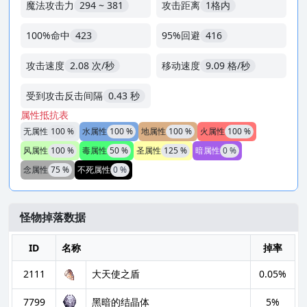
魔法攻击力
294 ~ 381
攻击距离
1格内
100%命中
423
95%回避
416
攻击速度
2.08 次/秒
移动速度
9.09 格/秒
受到攻击反击间隔
0.43 秒
属性抵抗表
无属性
100 %
水属性
100 %
地属性
100 %
火属性
100 %
风属性
100 %
毒属性
50 %
圣属性
125 %
暗属性
0 %
念属性
75 %
不死属性
0 %
怪物掉落数据
ID
名称
掉率
2111
大天使之盾
0.05%
7799
黑暗的结晶体
5%