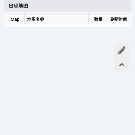
出现地图
Map
地图名称
数量
刷新时间
如果您喜欢,请记住我们的网址:
https://ro.dvg.cn/
谢谢分享!
©2019-2026
- 主站：
DVG游戏网
本站由雨云提供免费计算赞助-游戏服专用服务器推荐