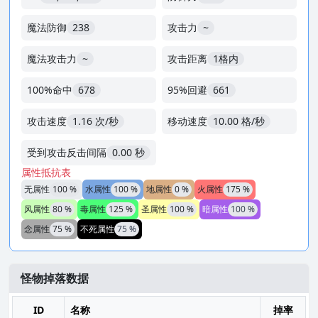
魔法防御
238
攻击力
~
魔法攻击力
~
攻击距离
1格内
100%命中
678
95%回避
661
攻击速度
1.16 次/秒
移动速度
10.00 格/秒
受到攻击反击间隔
0.00 秒
属性抵抗表
无属性
100 %
水属性
100 %
地属性
0 %
火属性
175 %
风属性
80 %
毒属性
125 %
圣属性
100 %
暗属性
100 %
念属性
75 %
不死属性
75 %
怪物掉落数据
ID
名称
掉率