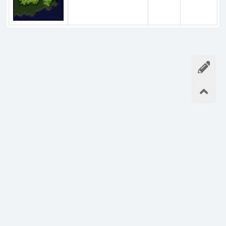
如果您喜欢,请记住我们的网址:
https://ro.dvg.cn/
谢谢分享!
©2019-2026
- 主站：
DVG游戏网
本站由雨云提供免费计算赞助-游戏服专用服务器推荐
魔兽世界80级数据库
|
希望宝典数据库
|
奇迹MU小册子
|
激战2宝典
|
RO小册子
|
冒险岛小册子
|
命运方舟小册子
|
黑沙小册子