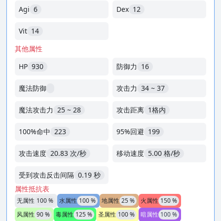
Agi
6
Dex
12
Vit
14
其他属性
HP
930
防御力
16
魔法防御
攻击力
34 ~ 37
魔法攻击力
25 ~ 28
攻击距离
1格内
100%命中
223
95%回避
199
攻击速度
20.83 次/秒
移动速度
5.00 格/秒
受到攻击反击间隔
0.19 秒
属性抵抗表
无属性
100 %
水属性
100 %
地属性
25 %
火属性
150 %
风属性
90 %
毒属性
125 %
圣属性
100 %
暗属性
100 %