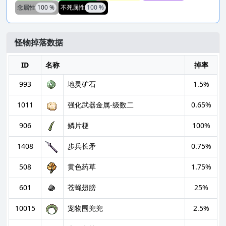
念属性
100 %
不死属性
100 %
怪物掉落数据
ID
名称
掉率
993
地灵矿石
1.5%
1011
强化武器金属-级数二
0.65%
906
鳞片梗
100%
1408
步兵长矛
0.75%
508
黄色药草
1.75%
601
苍蝇翅膀
25%
10015
宠物围兜兜
2.5%