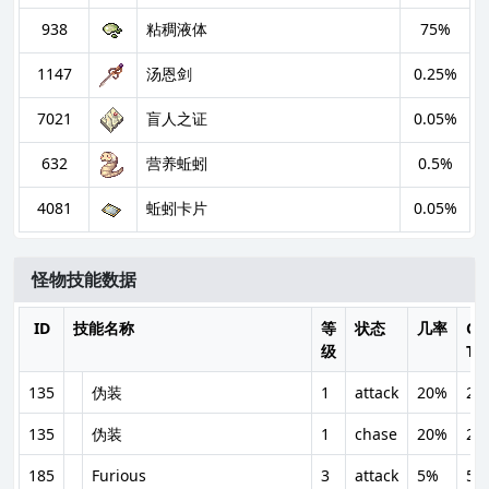
938
粘稠液体
75%
1147
汤恩剑
0.25%
7021
盲人之证
0.05%
632
营养蚯蚓
0.5%
4081
蚯蚓卡片
0.05%
怪物技能数据
ID
技能名称
等
状态
几率
Ca
级
Ti
135
伪装
1
attack
20%
20
135
伪装
1
chase
20%
20
185
Furious
3
attack
5%
50