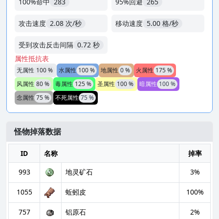
100%命中
283
95%回避
265
攻击速度
2.08 次/秒
移动速度
5.00 格/秒
受到攻击反击间隔
0.72 秒
属性抵抗表
无属性
100 %
水属性
100 %
地属性
0 %
火属性
175 %
风属性
80 %
毒属性
125 %
圣属性
100 %
暗属性
100 %
念属性
75 %
不死属性
75 %
怪物掉落数据
ID
名称
掉率
993
地灵矿石
3%
1055
蚯蚓皮
100%
757
铝原石
2%