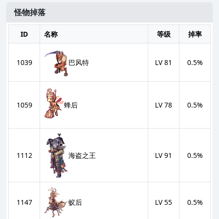
怪物掉落
ID
名称
等级
掉率
巴风特
1039
LV 81
0.5%
1059
蜂后
LV 78
0.5%
海盗之王
1112
LV 91
0.5%
蚁后
1147
LV 55
0.5%