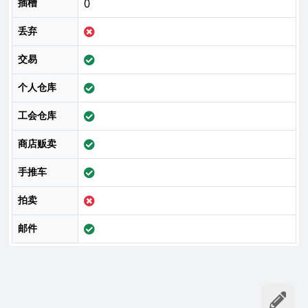
插槽
0
丢弃
交易
个人仓库
工会仓库
商店贩卖
手推车
拍卖
邮件