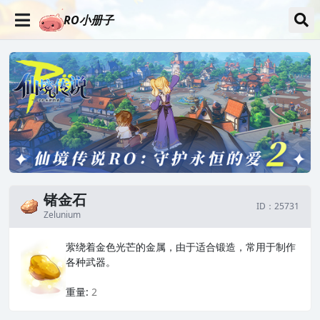
RO小册子
锗金石
ID：25731
Zelunium
萦绕着金色光芒的金属，由于适合锻造，常用于制作
各种武器。
_
重量:
2