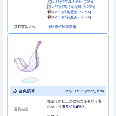
[Lv.83]精英鸟人哈比 (20%)
[Lv.55]精英将军魔碑 (6.25%)
[Lv.80]精英魔羌 (62.5%)
[Lv.80]精英魔羌 (62.5%)
其它获得方式
神秘箱子
神秘紫箱
白色药草
物品 ID #509 (White_Herb)
在治疗伤处上功效相当显著的珍贵
药草，
可恢复少量的HP。
道具描述
_