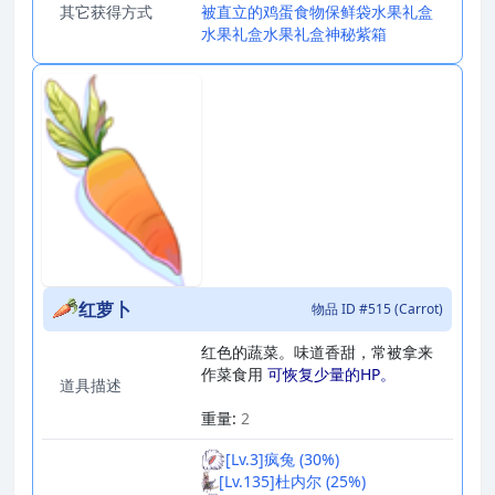
其它获得方式
被直立的鸡蛋
食物保鲜袋
水果礼盒
水果礼盒
水果礼盒
神秘紫箱
红萝卜
物品 ID #515 (Carrot)
红色的蔬菜。味道香甜，常被拿来
作菜食用
可恢复少量的HP。
道具描述
_
重量:
2
[Lv.3]疯兔 (30%)
[Lv.135]杜内尔 (25%)