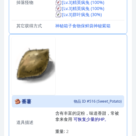
掉落怪物
[Lv.3]精英疯兔 (100%)
[Lv.3]精英疯兔 (100%)
[Lv.3]群叶疯兔 (30%)
其它获得方式
神秘箱子
食物保鲜袋
神秘紫箱
番薯
物品 ID #516 (Sweet_Potato)
含有丰富的淀粉，味道香甜，常被
拿来食用
可恢复少量的HP。
道具描述
_
重量:
2