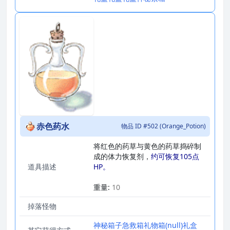
赤色药水
物品 ID #502 (Orange_Potion)
将红色的药草与黄色的药草捣碎制
成的体力恢复剂，
约可恢复105点
道具描述
HP。
_
重量:
10
掉落怪物
神秘箱子
急救箱
礼物箱
(null)
礼盒