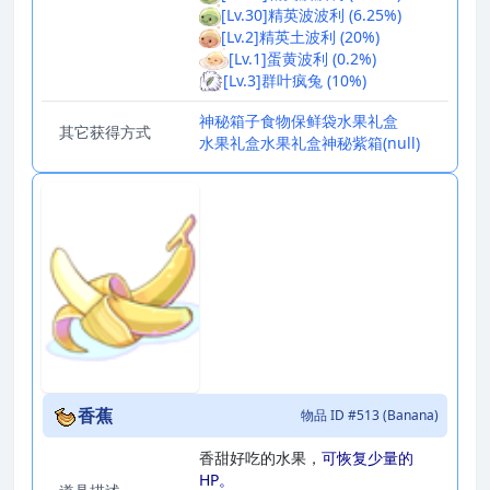
[Lv.30]精英波波利 (6.25%)
[Lv.2]精英土波利 (20%)
[Lv.1]蛋黄波利 (0.2%)
[Lv.3]群叶疯兔 (10%)
神秘箱子
食物保鲜袋
水果礼盒
其它获得方式
水果礼盒
水果礼盒
神秘紫箱
(null)
香蕉
物品 ID #513 (Banana)
香甜好吃的水果，
可恢复少量的
HP。