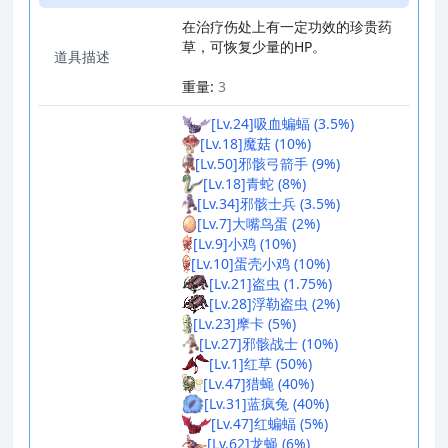
在治疗伤处上有一定功效的珍贵药
草，可恢复少量的HP。
道具描述
_
重量:
3
[Lv.24]吸血蝙蝠 (3.5%)
[Lv.18]魔菇 (10%)
[Lv.50]邪骸弓箭手 (9%)
[Lv.18]青蛇 (8%)
[Lv.34]邪骸士兵 (3.5%)
[Lv.7]大嘴鸟蛋 (2%)
[Lv.9]小鸡 (10%)
[Lv.10]蛋壳小鸡 (10%)
[Lv.21]盗虫 (1.75%)
[Lv.28]浮勒盗虫 (2%)
[Lv.23]摩卡 (5%)
[Lv.27]邪骸战士 (10%)
[Lv.1]红草 (50%)
[Lv.47]猎蝇 (40%)
[Lv.31]蓝疯兔 (40%)
[Lv.47]红蝙蝠 (5%)
[Lv.62]龙蝇 (6%)