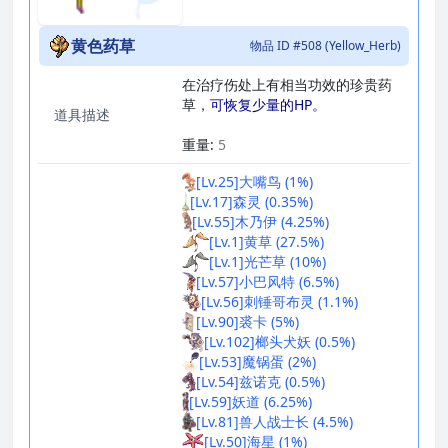
黄色药草
物品 ID #508 (Yellow_Herb)
在治疗伤处上有相当功效的珍贵药
草，
可恢复少量的HP。
道具描述
_
重量:
5
[Lv.25]大嘴鸟 (1%)
[Lv.17]森灵 (0.35%)
[Lv.55]木乃伊 (4.25%)
[Lv.1]黄草 (27.5%)
[Lv.1]光芒草 (10%)
[Lv.57]小巴风特 (6.5%)
[Lv.56]刺锤哥布灵 (1.1%)
[Lv.90]裘卡 (5%)
[Lv.102]榔头犬妖 (0.5%)
[Lv.53]魔锅蛋 (2%)
[Lv.54]兹诺克 (0.5%)
[Lv.59]妖道 (6.25%)
[Lv.81]兽人战士长 (4.5%)
[Lv.50]海星 (1%)