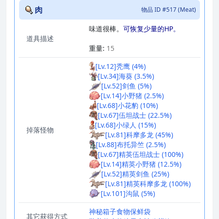
肉
物品 ID #517 (Meat)
味道很棒。
可恢复少量的HP。
道具描述
_
重量:
15
[Lv.12]秃鹰 (4%)
[Lv.34]海葵 (3.5%)
[Lv.52]剑鱼 (5%)
[Lv.14]小野猪 (2.5%)
[Lv.68]小花豹 (10%)
[Lv.67]伍坦战士 (22.5%)
[Lv.68]小绿人 (15%)
掉落怪物
[Lv.81]科摩多龙 (45%)
[Lv.88]布托异竺 (2.5%)
[Lv.67]精英伍坦战士 (100%)
[Lv.14]精英小野猪 (12.5%)
[Lv.52]精英剑鱼 (25%)
[Lv.81]精英科摩多龙 (100%)
[Lv.101]沟鼠 (5%)
神秘箱子
食物保鲜袋
其它获得方式