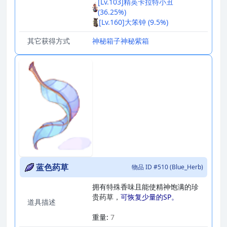
[Lv.103]精英卡拉特小丑
(36.25%)
[Lv.160]大笨钟 (9.5%)
其它获得方式
神秘箱子
神秘紫箱
蓝色药草
物品 ID #510 (Blue_Herb)
拥有特殊香味且能使精神饱满的珍
贵药草，
可恢复少量的SP。
道具描述
_
重量:
7