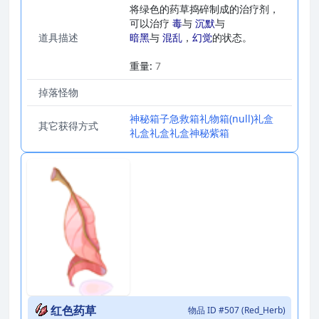
将绿色的药草捣碎制成的治疗剂，
可以治疗
毒
与
沉默
与
道具描述
暗黑
与
混乱
，
幻觉
的状态。
_
重量:
7
掉落怪物
神秘箱子
急救箱
礼物箱
(null)
礼盒
其它获得方式
礼盒
礼盒
礼盒
神秘紫箱
红色药草
物品 ID #507 (Red_Herb)