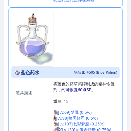
蓝色药水
物品 ID #505 (Blue_Potion)
将蓝色的药草捣碎制成的精神恢复
剂，
约可恢复60点SP。
道具描述
_
重量:
15
[Lv.69]梦魇 (0.5%)
[Lv.98]暗黑祭司 (0.5%)
[Lv.107]七彩梦魇 (0.25%)
[Lv.130]灰俄希托斯 (0.75%)