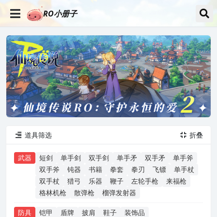
RO小册子
道具筛选
折叠


武器
短剑
单手剑
双手剑
单手矛
双手矛
单手斧
双手斧
钝器
书籍
拳套
拳刃
飞镖
单手杖
双手杖
猎弓
乐器
鞭子
左轮手枪
来福枪
格林机枪
散弹枪
榴弹发射器
防具
铠甲
盾牌
披肩
鞋子
装饰品