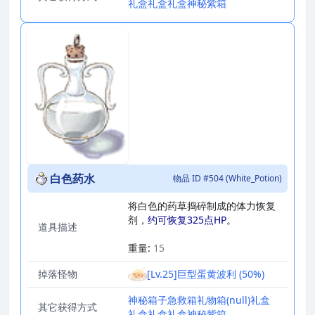
礼盒
礼盒
礼盒
神秘紫箱
白色药水
物品 ID #504 (White_Potion)
将白色的药草捣碎制成的体力恢复
剂，
约可恢复325点HP。
道具描述
_
重量:
15
掉落怪物
[Lv.25]巨型蛋黄波利 (50%)
神秘箱子
急救箱
礼物箱
(null)
礼盒
其它获得方式
礼盒
礼盒
礼盒
神秘紫箱