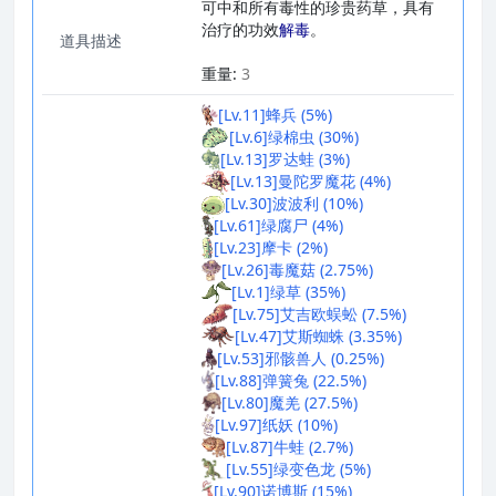
可中和所有毒性的珍贵药草，具有
治疗的功效
解毒
。
道具描述
_
重量:
3
[Lv.11]蜂兵 (5%)
[Lv.6]绿棉虫 (30%)
[Lv.13]罗达蛙 (3%)
[Lv.13]曼陀罗魔花 (4%)
[Lv.30]波波利 (10%)
[Lv.61]绿腐尸 (4%)
[Lv.23]摩卡 (2%)
[Lv.26]毒魔菇 (2.75%)
[Lv.1]绿草 (35%)
[Lv.75]艾吉欧蜈蚣 (7.5%)
[Lv.47]艾斯蜘蛛 (3.35%)
[Lv.53]邪骸兽人 (0.25%)
[Lv.88]弹簧兔 (22.5%)
[Lv.80]魔羌 (27.5%)
[Lv.97]纸妖 (10%)
[Lv.87]牛蛙 (2.7%)
[Lv.55]绿变色龙 (5%)
[Lv.90]诺博斯 (15%)