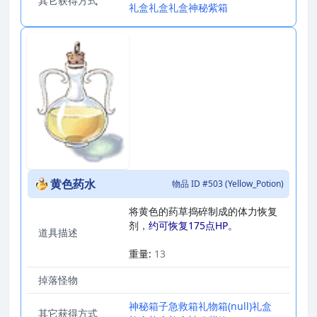
其它获得方式
礼盒
礼盒
礼盒
神秘紫箱
黄色药水
物品 ID #503 (Yellow_Potion)
将黄色的药草捣碎制成的体力恢复
剂，
约可恢复175点HP。
道具描述
_
重量:
13
掉落怪物
神秘箱子
急救箱
礼物箱
(null)
礼盒
其它获得方式