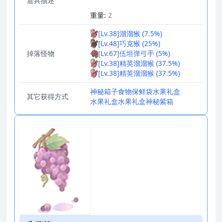
道具描述
_
重量:
2
[Lv.38]溜溜猴 (7.5%)
[Lv.48]巧克猴 (25%)
掉落怪物
[Lv.67]伍坦弹弓手 (5%)
[Lv.38]精英溜溜猴 (37.5%)
[Lv.38]精英溜溜猴 (37.5%)
神秘箱子
食物保鲜袋
水果礼盒
其它获得方式
水果礼盒
水果礼盒
神秘紫箱