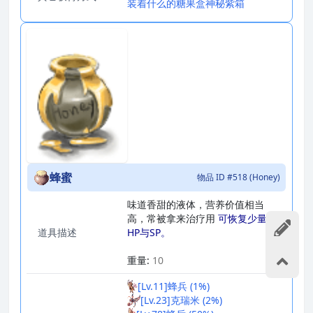
装着什么的糖果盒
神秘紫箱
蜂蜜
物品 ID #518 (Honey)
味道香甜的液体，营养价值相当
高，常被拿来治疗用
可恢复少量
道具描述
HP与SP。
_
重量:
10
[Lv.11]蜂兵 (1%)
[Lv.23]克瑞米 (2%)