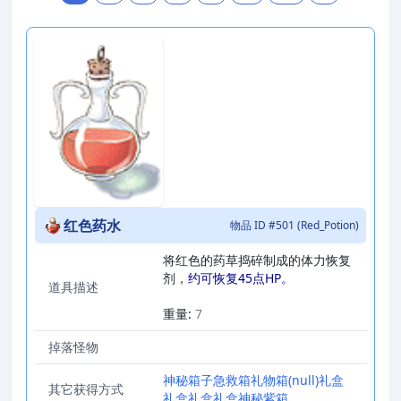
红色药水
物品 ID #501 (Red_Potion)
将红色的药草捣碎制成的体力恢复
剂，
约可恢复45点HP。
道具描述
_
重量:
7
掉落怪物
神秘箱子
急救箱
礼物箱
(null)
礼盒
其它获得方式
礼盒
礼盒
礼盒
神秘紫箱