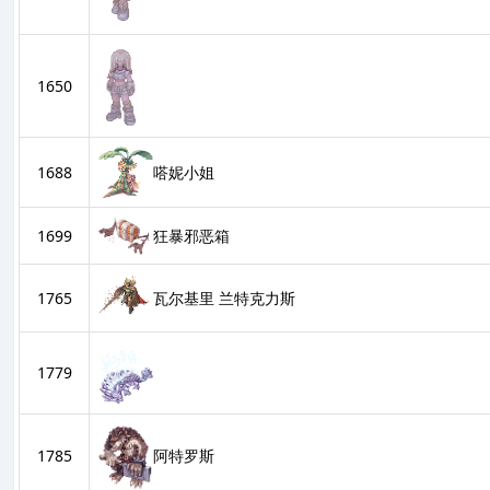
1650
嗒妮小姐
1688
狂暴邪恶箱
1699
1765
瓦尔基里 兰特克力斯
1779
1785
阿特罗斯