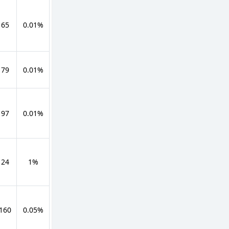
 65
0.01%
 79
0.01%
 97
0.01%
 24
1%
 160
0.05%