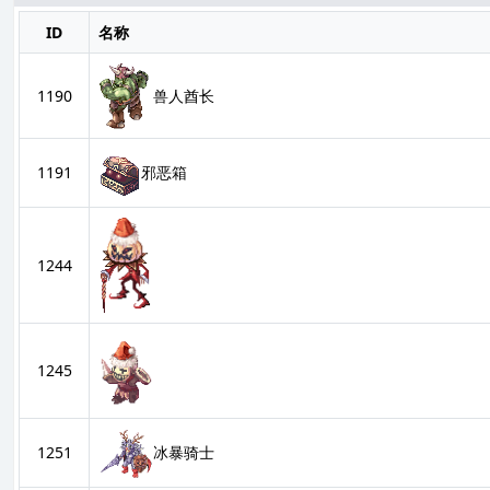
ID
名称
兽人酋长
1190
1191
邪恶箱
1244
1245
1251
冰暴骑士