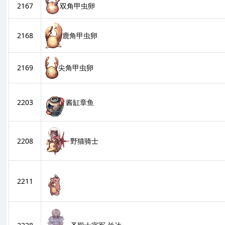
2167
双角甲虫卵
2168
鹿角甲虫卵
2169
尖角甲虫卵
2203
酱缸章鱼
2208
野猫骑士
2211