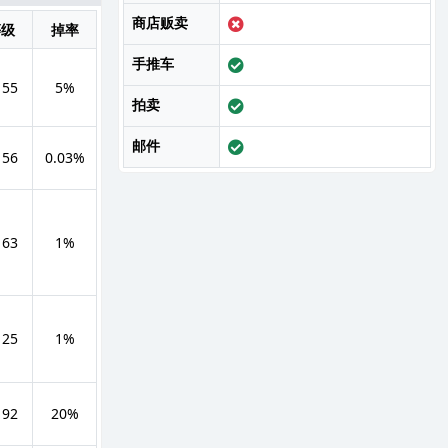
商店贩卖
等级
掉率
手推车
 55
5%
拍卖
邮件
 56
0.03%
 63
1%
 25
1%
 92
20%