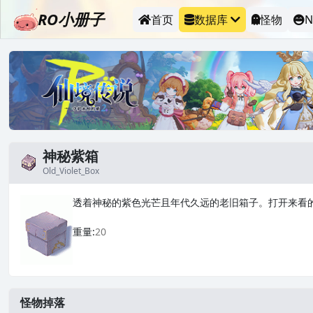
RO小册子
首页
数据库
怪物
N
神秘紫箱
Old_Violet_Box
透着神秘的紫色光芒且年代久远的老旧箱子。打开来看
_
重量:
20
怪物掉落