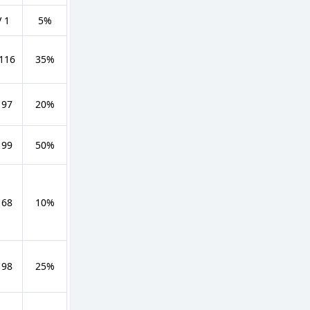
V 1
5%
 116
35%
 97
20%
 99
50%
 68
10%
 98
25%