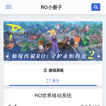
RO小册子

游戏系统

展开

RO世界移动系统