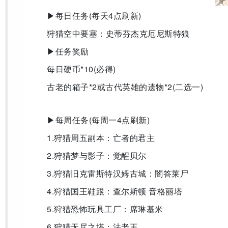
▶每日任务(每天4点刷新)
狩猎空中要塞：史蒂芬杰克厄尼斯特狼
▶任务奖励
每日硬币*10(必得)
古老的箱子*2或古代英雄的遗物*2(二选一)
▶每周任务(每周一4点刷新)
1.狩猎周五副本：亡者的君主
2.狩猎梦与影子：觉醒贝尔
3.狩猎旧克雷斯特汉姆古城：闇答莱尸
4.狩猎国王鞋跟：查尔斯顿 音格丽塔
5.狩猎恐怖玩具工厂：席琳基米
6.狩猎无尽之塔：法老王