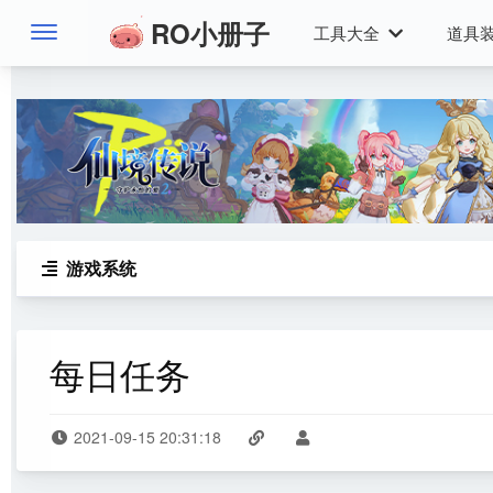
RO小册子
工具大全
道具
游戏系统

每日任务
2021-09-15 20:31:18


