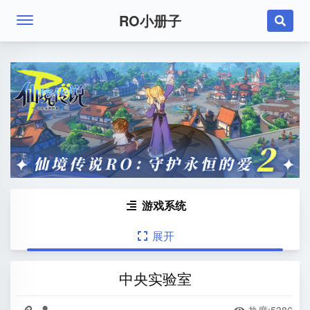
RO小册子

游戏系统

展开

中央实验室