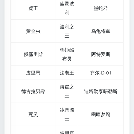
幽灵波
虎王
墨蛇君
利
波利之
黄金虫
乌龟将军
王
榔锤酷
俄塞里斯
阿特罗斯
布灵
皮里恩
法老王
齐尔-D-01
海盗之
德古拉男爵
迪塔勒泰晤勒斯
王
冰暴骑
死灵
幽暗梦魇
士
波伊塔