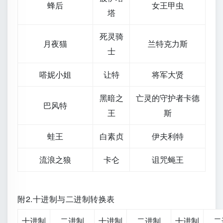
蜂后
女王甲虫
塔
死灵骑
月夜猫
兰特克力斯
士
嗒妮小姐
让特
将军大贤
黑暗之
亡灵的守护者卡德
巴风特
王
斯
蛙王
白素贞
伊夫利特
流浪之狼
卡仑
诅咒蝇王
附2.十进制与二进制转换表
十进制
二进制
十进制
二进制
十进制
二