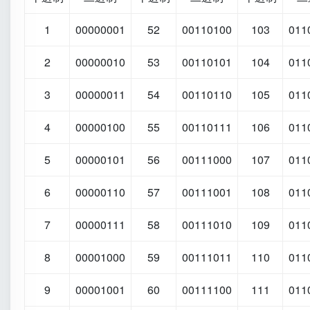
1
00000001
52
00110100
103
011
2
00000010
53
00110101
104
011
3
00000011
54
00110110
105
011
4
00000100
55
00110111
106
011
5
00000101
56
00111000
107
011
6
00000110
57
00111001
108
011
7
00000111
58
00111010
109
011
8
00001000
59
00111011
110
011
9
00001001
60
00111100
111
011