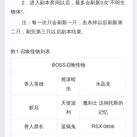
2、进入副本房间以后，最多会刷新3次“不明生
物体”。
注：每一次只会刷新一只，击杀掉以后刷新第
二只，刷完第三只以后副本结束。
附1.召唤怪物列表
BOSS召唤怪物
摇滚蝗
兽人英雄
水晶龙
虫
天使波
魔剑士 达纳托斯的
蚁后
利
记忆
兽人酋长
蓝疯兔
RSX-0806