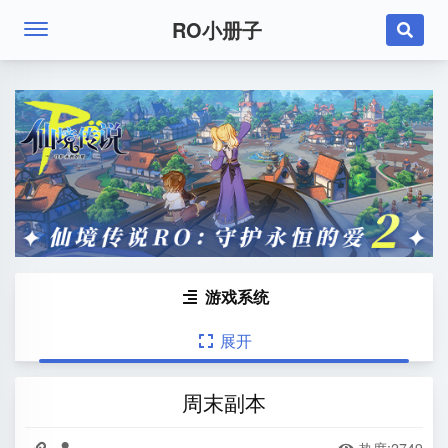
RO小册子

游戏系统

展开

周末副本