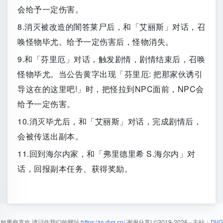
会给予一定伤害。
8.消灭被改造的闇答莱尸后，和「艾丽斯」对话，召
唤怪物毕尤。给予一定伤害后，怪物消失。
9.和「芬里厄」对话，触发剧情，剧情结束后，召唤
怪物毕尤。当公告黄字出现「芬里厄: 把那家伙诱引
导这在的这里吧!」时，把怪拉到NPC面前，NPC会
给予一定伤害。
10.消灭毕尤后，和「艾丽斯」对话，完成剧情后，
会被传送出副本。
11.回到海尔内家，和「弗里德里希 S.海尔内」对
话，回报副本任务、获得奖励。
如果您喜欢,请记住我们的网址:
https://ro.dvg.cn/
谢谢分享!
©2019-2026
- 主站：
DVG