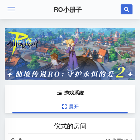
RO小册子

游戏系统

展开

仪式的房间