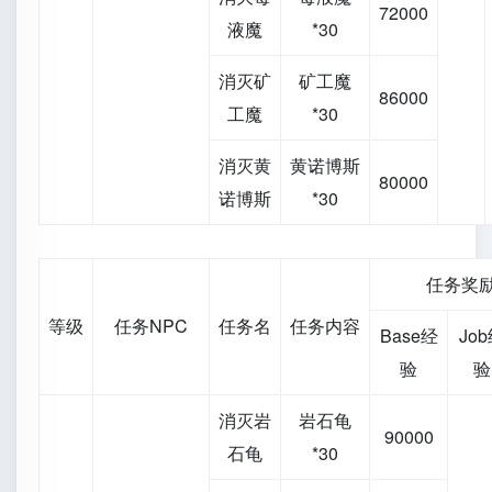
72000
液魔
*30
消灭矿
矿工魔
86000
工魔
*30
消灭黄
黄诺博斯
80000
诺博斯
*30
任务奖
等级
任务NPC
任务名
任务内容
Base经
Jo
验
验
消灭岩
岩石龟
90000
石龟
*30