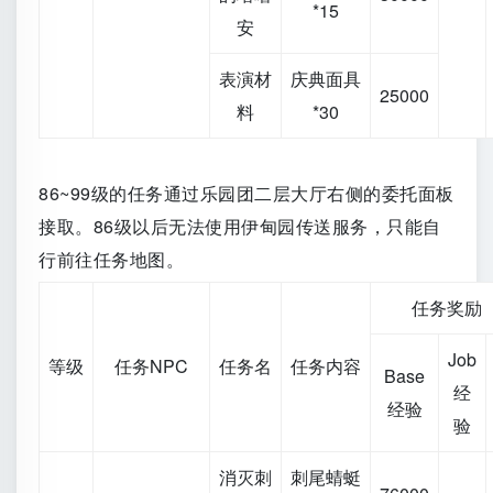
*15
安
表演材
庆典面具
25000
料
*30
86~99级的任务通过乐园团二层大厅右侧的委托面板
接取。86级以后无法使用伊甸园传送服务，只能自
行前往任务地图。
任务奖励
Job
等级
任务NPC
任务名
任务内容
Base
经
经验
验
消灭刺
刺尾蜻蜓