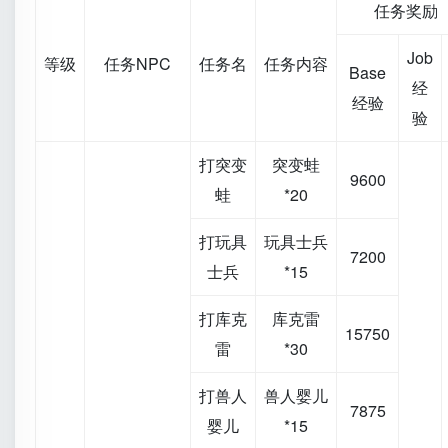
任务奖励
Job
等级
任务NPC
任务名
任务内容
Base
经
经验
验
打突变
突变蛙
9600
蛙
*20
打玩具
玩具士兵
7200
士兵
*15
打库克
库克雷
15750
雷
*30
打兽人
兽人婴儿
7875
婴儿
*15