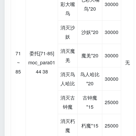
彩大嘴
30000
鸟*20
鸟
消灭沙
沙妖*20
30000
妖
消灭魔
71
委托[71-85]
魔羌*20
30000
羌
~
moc_para01
无
85
44 38
消灭鸟
鸟人哈比
30000
人哈比
*20
消灭古
古钟魔
25000
钟魔
*15
消灭朽
朽魔*15
25000
魔