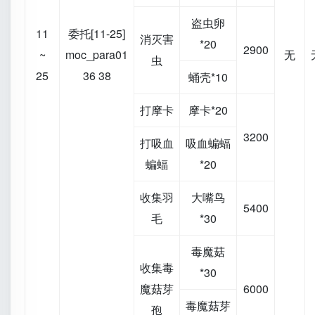
盗虫卵
11
委托[11-25]
消灭害
*20
2900
~
moc_para01
无
虫
25
36 38
蛹壳*10
打摩卡
摩卡*20
3200
打吸血
吸血蝙蝠
蝙蝠
*20
收集羽
大嘴鸟
5400
毛
*30
毒魔菇
收集毒
*30
魔菇芽
6000
毒魔菇芽
孢