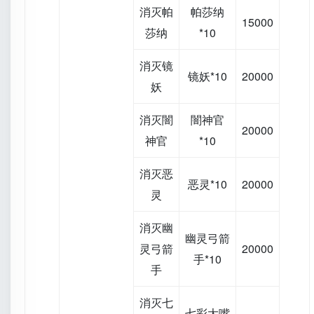
消灭帕
帕莎纳
15000
莎纳
*10
消灭镜
镜妖*10
20000
妖
消灭闇
闇神官
20000
神官
*10
消灭恶
恶灵*10
20000
灵
消灭幽
幽灵弓箭
灵弓箭
20000
手*10
手
消灭七
七彩大嘴