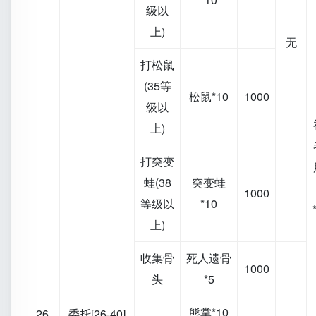
级以
上)
无
打松鼠
(35等
松鼠*10
1000
级以
上)
打突变
蛙(38
突变蛙
1000
等级以
*10
上)
收集骨
死人遗骨
1000
头
*5
熊掌*10
26
委托[26-40]