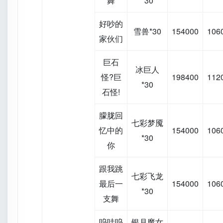
舞
*30
好吵的
雪兽*30
154000
106
家伙们
巨石
冰巨人
怪?巨
198400
112
*30
石怪!
朦胧回
七彩梦魇
忆中的
154000
106
*30
你
跟我跳
七彩飞龙
最后一
154000
106
*30
支舞
呜哇呜
银月魔女