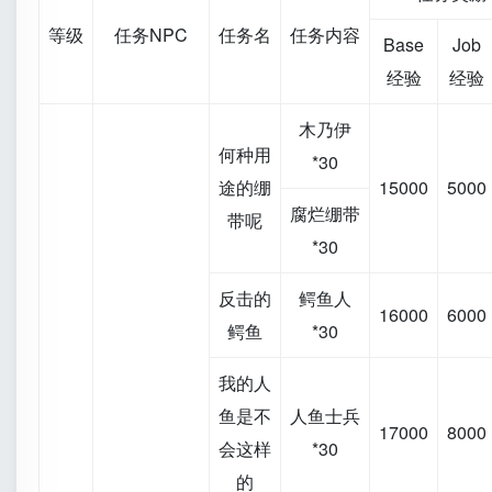
等级
任务NPC
任务名
任务内容
Base
Job
经验
经验
木乃伊
何种用
*30
途的绷
15000
5000
腐烂绷带
带呢
*30
反击的
鳄鱼人
16000
6000
鳄鱼
*30
我的人
鱼是不
人鱼士兵
17000
8000
会这样
*30
的