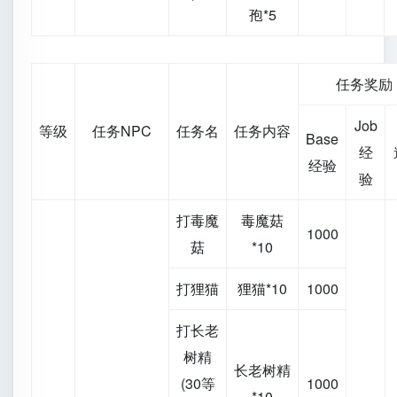
孢*5
任务奖励
Job
等级
任务NPC
任务名
任务内容
Base
经
经验
验
打毒魔
毒魔菇
1000
菇
*10
打狸猫
狸猫*10
1000
打长老
树精
长老树精
(30等
1000
*10