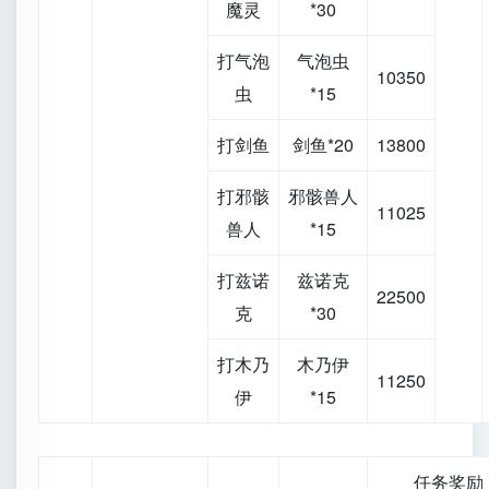
魔灵
*30
打气泡
气泡虫
10350
虫
*15
打剑鱼
剑鱼*20
13800
打邪骸
邪骸兽人
11025
兽人
*15
打兹诺
兹诺克
22500
克
*30
打木乃
木乃伊
11250
伊
*15
任务奖励