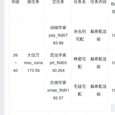
等级
接任务
交任务
任务名
任务内容
B
动物学家
杀虫剂
戴希配送
pay_fild07
1
宅配
箱
83 89
26
大信万
昆虫学家
蜂蜜宅
戴希配送
~
moc_ruins
prt_fild03
1
配
箱
40
173 55
30 254
生物学家
毛毯宅
戴希配送
xmas_fild01
1
配
箱
92 57