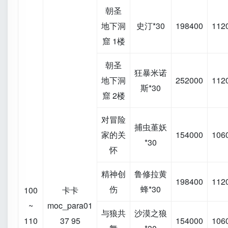
朝圣
地下洞
史汀*30
198400
112
窟 1楼
朝圣
狂暴米诺
地下洞
252000
112
斯*30
窟 2楼
对冒险
捕虫堇妖
家的关
154000
106
*30
怀
精神创
鲁修拉黄
198400
112
伤
蜂*30
100
卡卡
~
moc_para01
与狼共
沙漠之狼
110
37 95
154000
106