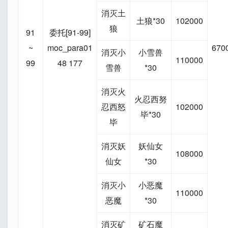
消灭土
土狼*30
102000
狼
91
委托[91-99]
~
moc_para01
670
消灭小
小雪兽
110000
99
48 177
雪兽
*30
消灭火
火忍西努
忍西怒
102000
毕*30
毕
消灭妖
妖仙女
108000
仙女
*30
消灭小
小恶魔
110000
恶魔
*30
消灭矿
矿石魔