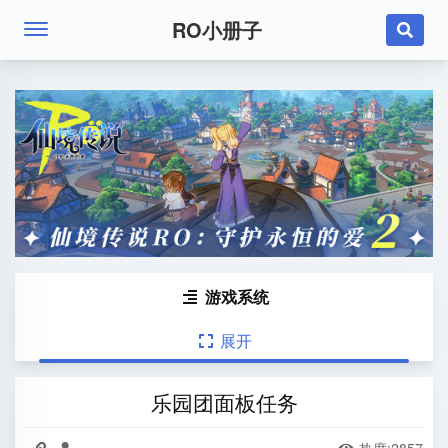
RO小册子

游戏系统

展开

乐园团面板任务