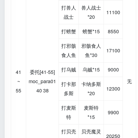
打兽人
兽人战士
11100
战士
*20
打螃蟹
螃蟹*15
8550
打邪骸
邪骸食人
17100
食人鱼
鱼*30
打乌贼
乌贼*15
9000
41
委托[41-55]
~
moc_para01
无
打卡那
卡纳多斯
12300
55
40 38
多斯
*20
打麦斯
麦斯特
9900
特
*15
打贝壳
贝壳魔灵
20250