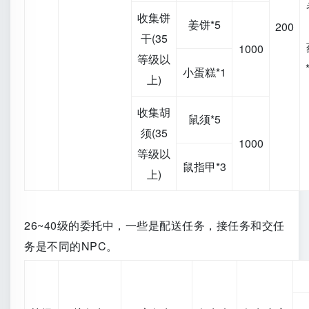
收集饼
姜饼*5
200
干(35
1000
等级以
小蛋糕*1
上)
收集胡
鼠须*5
须(35
1000
等级以
鼠指甲*3
上)
26~40级的委托中，一些是配送任务，接任务和交任
务是不同的NPC。