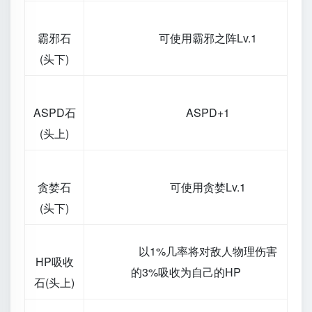
霸邪石
可使用霸邪之阵Lv.1
(头下)
ASPD石
ASPD+1
(头上)
贪婪石
可使用贪婪Lv.1
(头下)
以1%几率将对敌人物理伤害
HP吸收
的3%吸收为自己的HP
石(头上)