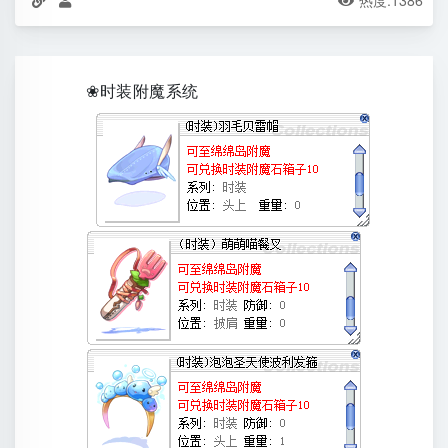
热度:
1386



❀时装附魔系统