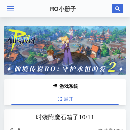
RO小册子

游戏系统

展开

时装附魔石箱子10/11