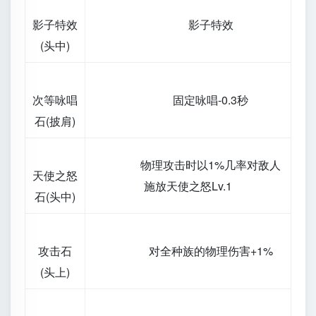
影子特效
影子特效
(头中)
次等咏唱
固定咏唱-0.3秒
石(披肩)
物理攻击时以1%几率对敌人
天使之怒
施放天使之怒Lv.1
石(头中)
攻击石
对全种族的物理伤害+1%
(头上)